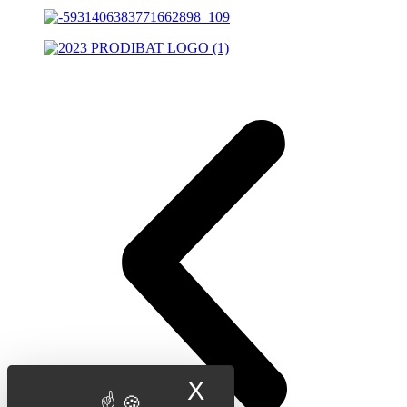
X
Masquer le band