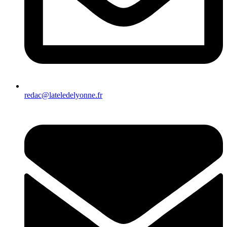
redac@lateledelyonne.fr