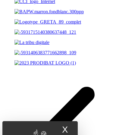
X
Masquer le band