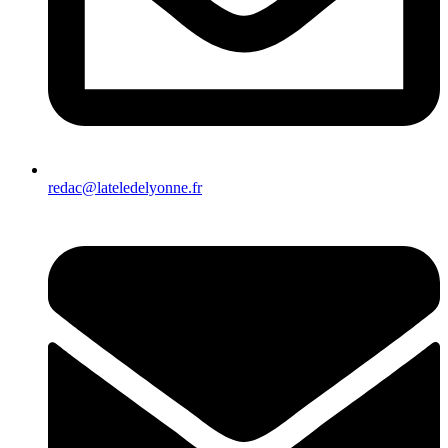
redac@lateledelyonne.fr