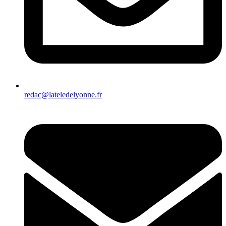
redac@lateledelyonne.fr