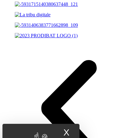
X
Masquer le band