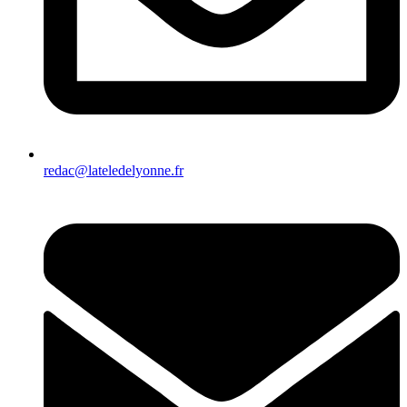
redac@lateledelyonne.fr