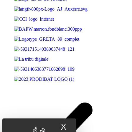
X
Masquer le band