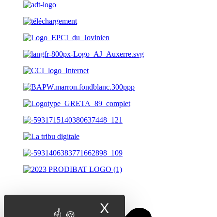
X
Masquer le band