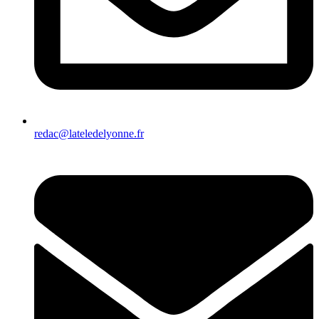
redac@lateledelyonne.fr