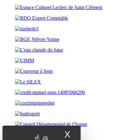
X
Masquer le band