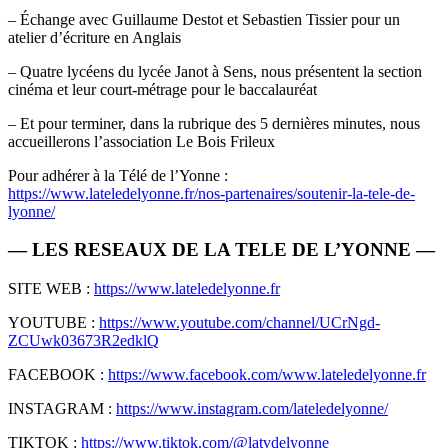
– Échange avec Guillaume Destot et Sebastien Tissier pour un
atelier d’écriture en Anglais
– Quatre lycéens du lycée Janot à Sens, nous présentent la section
cinéma et leur court-métrage pour le baccalauréat
– Et pour terminer, dans la rubrique des 5 dernières minutes, nous
accueillerons l’association Le Bois Frileux
Pour adhérer à la Télé de l’Yonne :
https://www.lateledelyonne.fr/nos-partenaires/soutenir-la-tele-de-
lyonne/
— LES RESEAUX DE LA TELE DE L’YONNE —
SITE WEB :
https://www.lateledelyonne.fr
YOUTUBE :
https://www.youtube.com/channel/UCrNgd-
ZCUwk03673R2edklQ
FACEBOOK :
https://www.facebook.com/www.lateledelyonne.fr
INSTAGRAM :
https://www.instagram.com/lateledelyonne/
TIKTOK :
https://www.tiktok.com/@latvdelyonne