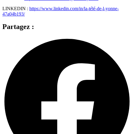
LINKEDIN :
https://www.linkedin.com/in/la-télé-de-l-yonne-
47a04b193/
Partagez :