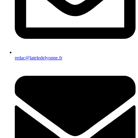
redac@lateledelyonne.fr